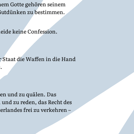
inem Gotte gehören seinem
 Gutdünken zu bestimmen.
.
eide keine Confession.
r Staat die Waffen in die Hand
.
den und zu quälen. Das
 und zu reden, das Recht des
rlandes frei zu verkehren –