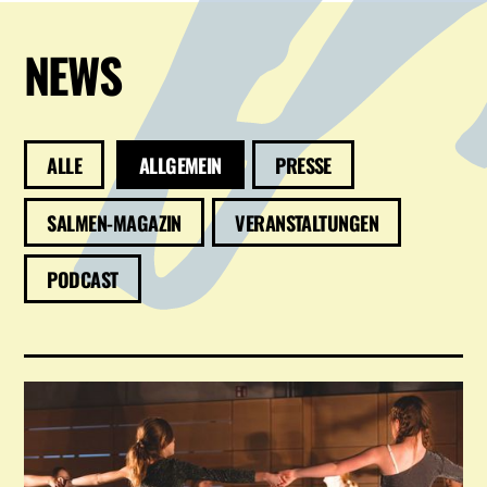
NEWS
ALLE
ALLGEMEIN
PRESSE
SALMEN-MAGAZIN
VERANSTALTUNGEN
PODCAST